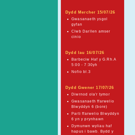
Dydd Mercher 15/07/26
Gwasanaeth ysgol
gyfan
Clwb Darllen amser
cinio
Dydd Iau 16/07/26
Barbeciw Haf y G.Rh.A
5:00 - 7:30yh
Nofio bl.3
Dydd Gwener 17/07/26
Diwrnod ola'r tymor
Gwasanaeth ffarwelio
Blwyddyn 6 (bore)
Parti ffarwelio Blwyddyn
6 yn y prynhawn
Dymunwn wyliau haf
hapus i bawb. Bydd y