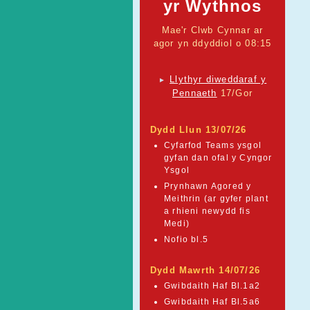
yr Wythnos
Mae'r Clwb Cynnar ar
agor yn ddyddiol o 08:15
Llythyr diweddaraf y
►
Pennaeth
17/Gor
Dydd Llun 13/07/26
Cyfarfod Teams ysgol
gyfan dan ofal y Cyngor
Ysgol
Prynhawn Agored y
Meithrin (ar gyfer plant
a rhieni newydd fis
Medi)
Nofio bl.5
Dydd Mawrth 14/07/26
Gwibdaith Haf Bl.1a2
Gwibdaith Haf Bl.5a6