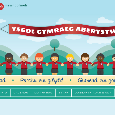
mewngofnodi
CINIO
CALENDR
LLYTHYRAU
STAFF
DOSBARTHIADAU & ADY