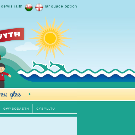
dewis iaith
language option
GWYBODAETH
CYSYLLTU