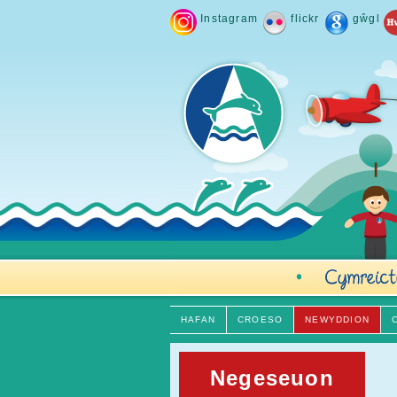
Instagram
flickr
gŵgl
HAFAN
CROESO
NEWYDDION
Negeseuon