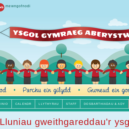
mewngofnodi
CINIO
CALENDR
LLYTHYRAU
STAFF
DOSBARTHIADAU & ADY
Lluniau gweithgareddau'r ysg