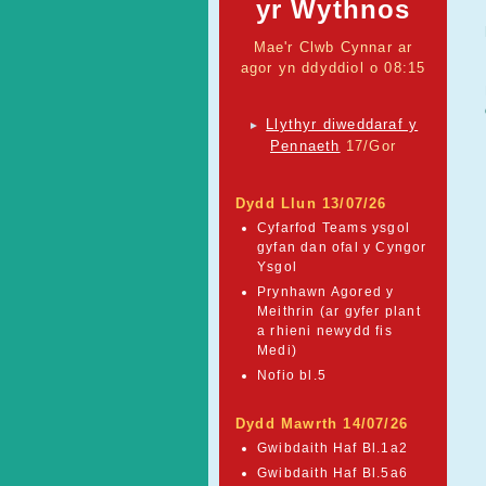
yr Wythnos
Mae'r Clwb Cynnar ar
agor yn ddyddiol o 08:15
Llythyr diweddaraf y
►
Pennaeth
17/Gor
Dydd Llun 13/07/26
Cyfarfod Teams ysgol
gyfan dan ofal y Cyngor
Ysgol
Prynhawn Agored y
Meithrin (ar gyfer plant
a rhieni newydd fis
Medi)
Nofio bl.5
Dydd Mawrth 14/07/26
Gwibdaith Haf Bl.1a2
Gwibdaith Haf Bl.5a6