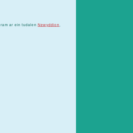
gram ar ein tudalen
Newyddion
,