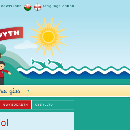
dewis iaith
language option
GWYBODAETH
CYSYLLTU
ol