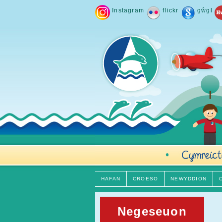
Instagram
flickr
gŵgl
HAFAN
CROESO
NEWYDDION
Negeseuon