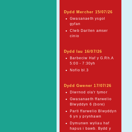
Dydd Mercher 15/07/26
Gwasanaeth ysgol
gyfan
Clwb Darllen amser
cinio
Dydd Iau 16/07/26
Barbeciw Haf y G.Rh.A
5:00 - 7:30yh
Nofio bl.3
Dydd Gwener 17/07/26
Diwrnod ola'r tymor
Gwasanaeth ffarwelio
Blwyddyn 6 (bore)
Parti ffarwelio Blwyddyn
6 yn y prynhawn
Dymunwn wyliau haf
hapus i bawb. Bydd y