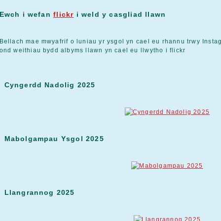
Ewch i wefan
flickr
i weld y casgliad llawn
Bellach mae mwyafrif o luniau yr ysgol yn cael eu rhannu trwy Insta
ond weithiau bydd albyms llawn yn cael eu llwytho i flickr
Cyngerdd Nadolig 2025
Mabolgampau Ysgol 2025
Llangrannog 2025