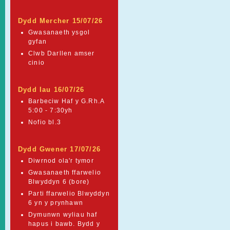
Dydd Mercher 15/07/26
Gwasanaeth ysgol
gyfan
Clwb Darllen amser
cinio
Dydd Iau 16/07/26
Barbeciw Haf y G.Rh.A
5:00 - 7:30yh
Nofio bl.3
Dydd Gwener 17/07/26
Diwrnod ola'r tymor
Gwasanaeth ffarwelio
Blwyddyn 6 (bore)
Parti ffarwelio Blwyddyn
6 yn y prynhawn
Dymunwn wyliau haf
hapus i bawb. Bydd y