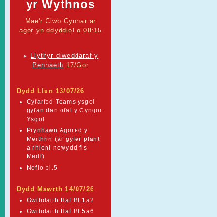
yr Wythnos
Mae'r Clwb Cynnar ar
agor yn ddyddiol o 08:15
Llythyr diweddaraf y
►
Pennaeth
17/Gor
Dydd Llun 13/07/26
Cyfarfod Teams ysgol
gyfan dan ofal y Cyngor
Ysgol
Prynhawn Agored y
Meithrin (ar gyfer plant
a rhieni newydd fis
Medi)
Nofio bl.5
Dydd Mawrth 14/07/26
Gwibdaith Haf Bl.1a2
Gwibdaith Haf Bl.5a6