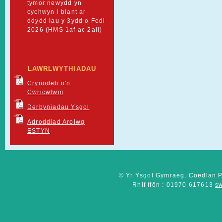
tymor newydd yn
cychwyn i blant ar
ddydd Iau y 3ydd o Fedi
2026 (HMS 1af ac 2ail)
LAWRLWYTHIADAU
Crynodeb o'n
Cwricwlwm
Derbyniadau Ysgol
Adroddiad Arolwg
ESTYN
© Yr Ysgol Gymraeg, Coedlan P
Rhif ffôn : 01970 617613
s