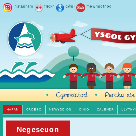
Instagram
flickr
gŵgl
mewngofnodi
HAFAN
CROESO
NEWYDDION
CINIO
CALENDR
LLYTHY
Negeseuon